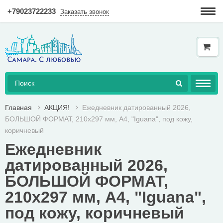
+79023722233
Заказать звонок
Гарантия
Доставка и оплата
Как купить в интернет-магазине?
AКЦИЯ!
Главная
AКЦИЯ!
Ежедневник датированный 2026,
БОЛЬШОЙ ФОРМАТ, 210х297 мм, А4, "Iguana", под кожу,
КНИГИ
коричневый
Ежедневник
ДОСТУПНАЯ СРЕДА
датированный 2026,
ТОВАРЫ
БОЛЬШОЙ ФОРМАТ,
ГЕРАЛЬДИКА
210х297 мм, А4, "Iguana",
под кожу, коричневый
СУВЕНИРНАЯ ЛАВКА