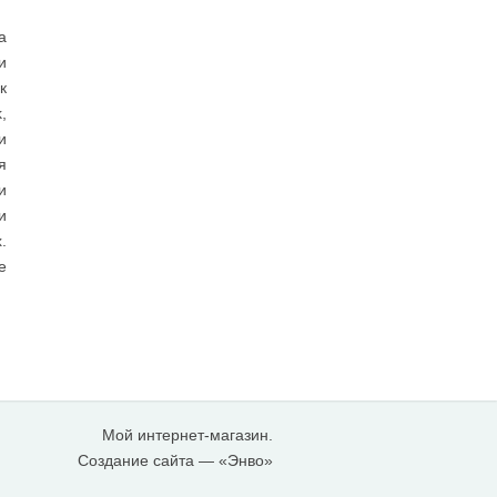
а
и
к
,
и
я
и
и
.
е
Мой интернет-магазин.
Создание сайта
— «Энво»