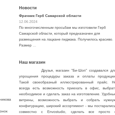
Новости
ник Герб Самарской области
Акция ко Дню
.2024
30.03.2023
огочисленным просьбам мы изготовили Герб
Как обычно вес
ской области, который предназначен для
достаточными с
щения на лацкане пиджака. Получилось красиво.
наборы флагов 
ер …
Заходите …
Наш магазин
Друзья, магазин "Би-Шоп" создавался дл
упрощения процедуры заказа и оплаты продукции
Такой своеобразный иллюстрированный прайс. Н
всегда есть возможность приехать в офис, выбрат
необходимое и сделать заказ на изготовление. Удобны
никова
витрины, возможность выбрать и собрать нужну
конфигурацию, широкий ассортимент - мы постарались
вонок
совместно с Envostudio, сделать все просто 