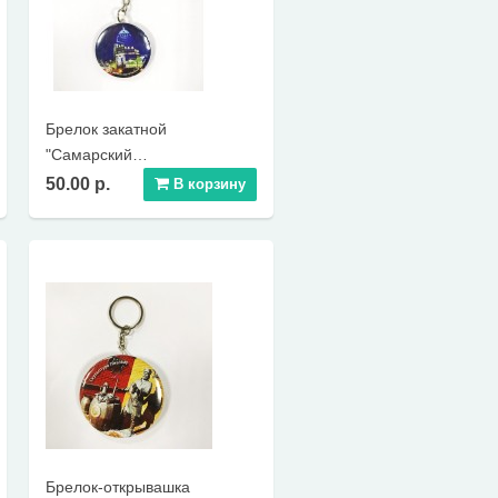
Брелок закатной
"Самарский
железнодорожный вокзал"
50.00 р.
В корзину
Брелок-открывашка