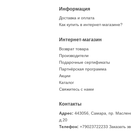
Информация
Доставка и оплата
Фрачник Герб Сама
Как купить в интернет-магазине?
12.06.2024
По многочисленным п
Самарской области, 
Интернет-магазин
размещения на лацка
Возврат товара
Размер …
Производители
Подарочные сертификаты
Партнёрская программа
Акции
Каталог
Свяжитесь с нами
Контакты
Адрес:
443056, Самара, пр. Маслен
д.20
Телефон:
+79023722233
Заказать з