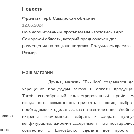
Новости
рской области
Акция ко Дню ПОБЕДЫ!
30.03.2023
росьбам мы изготовили Герб
Как обычно весь апрель Вы смо
который предназначен для
достаточными скидками! Вперв
не пиджака. Получилось красиво.
наборы флагов по фантастичес
Заходите …
Наш магазин
Друзья, магазин "Би-Шоп" создавался дл
упрощения процедуры заказа и оплаты продукции
Такой своеобразный иллюстрированный прайс. Н
всегда есть возможность приехать в офис, выбрат
необходимое и сделать заказ на изготовление. Удобны
никова
витрины, возможность выбрать и собрать нужну
конфигурацию, широкий ассортимент - мы постарались
вонок
совместно с Envostudio, сделать все просто 