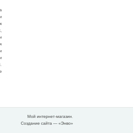
а
и
к
,
и
я
и
и
.
е
Мой интернет-магазин.
Создание сайта
— «Энво»