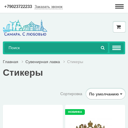
+79023722233
Заказать звонок
Гарантия
Доставка и оплата
Как купить в интернет-магазине?
AКЦИЯ!
Главная
Сувенирная лавка
Стикеры
Стикеры
КНИГИ
ДОСТУПНАЯ СРЕДА
Сортировка
По умолчанию
ТОВАРЫ
ГЕРАЛЬДИКА
НОВИНКА
СУВЕНИРНАЯ ЛАВКА