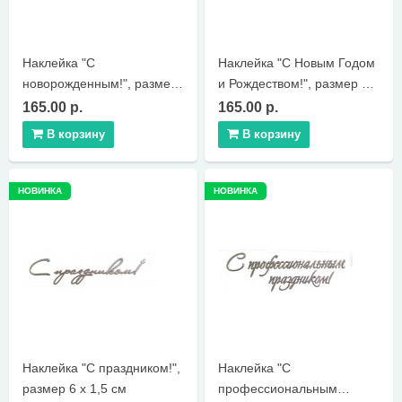
Наклейка "С
Наклейка "С Новым Годом
новорожденным!", размер
и Рождеством!", размер 7 х
6,1 х 1,5 см
2 см
165.00 р.
165.00 р.
В корзину
В корзину
НОВИНКА
НОВИНКА
Наклейка "С праздником!",
Наклейка "С
размер 6 х 1,5 см
профессиональным