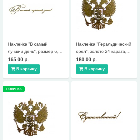
КОНТАКТЫ
Наклейка "В самый
Наклейка "Геральдический
лучший день", размер 6,4
орел", золото 24 карата,
х 1,5 см
диаметр 3 см
165.00 р.
180.00 р.
В корзину
В корзину
НОВИНКА