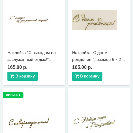
Наклейка "С выходом на
Наклейка "С днем
заслуженный отдых!",
рождения!", размер 6 х 2,5
размер 7,2 х 1,7 см
см
165.00 р.
165.00 р.
В корзину
В корзину
НОВИНКА