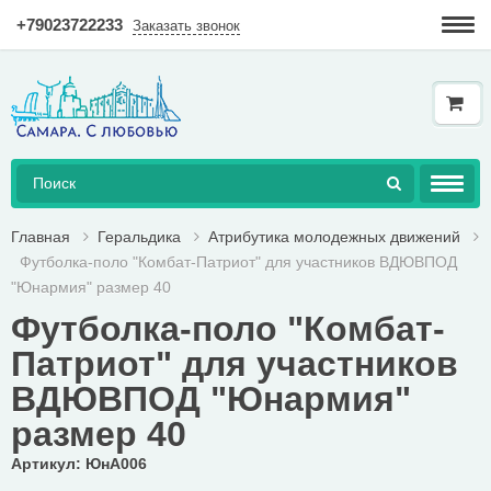
+79023722233
Заказать звонок
Гарантия
Доставка и оплата
Как купить в интернет-магазине?
AКЦИЯ!
Главная
Геральдика
Атрибутика молодежных движений
Футболка-поло "Комбат-Патриот" для участников ВДЮВПОД
КНИГИ
"Юнармия" размер 40
Футболка-поло "Комбат-
ДОСТУПНАЯ СРЕДА
Патриот" для участников
ТОВАРЫ
ВДЮВПОД "Юнармия"
ГЕРАЛЬДИКА
размер 40
Артикул: ЮнА006
СУВЕНИРНАЯ ЛАВКА