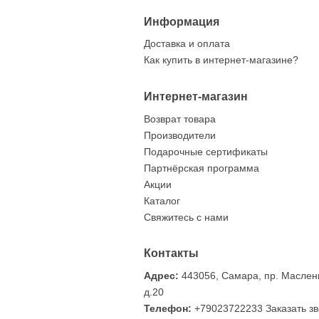
Информация
Фрачник Герб Самарской области
Доставка и оплата
12.06.2024
Как купить в интернет-магазине?
По многочисленным просьбам мы изготовили
Самарской области, который предназначен д
Интернет-магазин
размещения на лацкане пиджака. Получилось
Возврат товара
Размер …
Производители
Подарочные сертификаты
Партнёрская программа
Акции
Каталог
Свяжитесь с нами
Контакты
Адрес:
443056, Самара, пр. Маслен
д.20
Телефон:
+79023722233
Заказать з