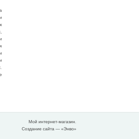
а
и
к
,
и
я
и
и
.
е
Мой интернет-магазин.
Создание сайта
— «Энво»