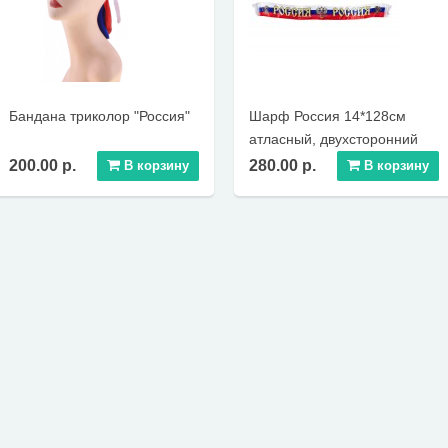
Бандана триколор "Россия"
Шарф Россия 14*128см
атласный, двухсторонний
200.00 р.
280.00 р.
В корзину
В корзину