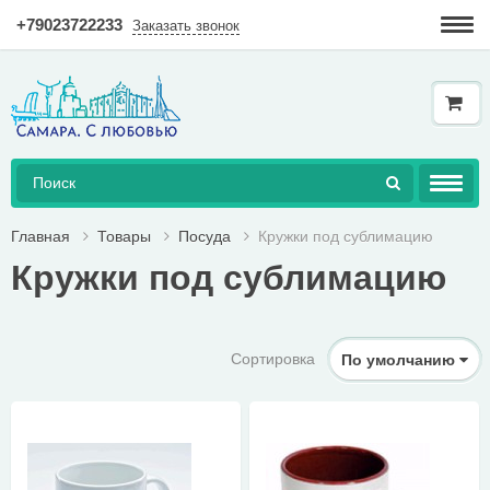
+79023722233
Заказать звонок
Гарантия
Доставка и оплата
Как купить в интернет-магазине?
AКЦИЯ!
Главная
Товары
Посуда
Кружки под сублимацию
Кружки под сублимацию
КНИГИ
ДОСТУПНАЯ СРЕДА
Сортировка
По умолчанию
ТОВАРЫ
ГЕРАЛЬДИКА
СУВЕНИРНАЯ ЛАВКА