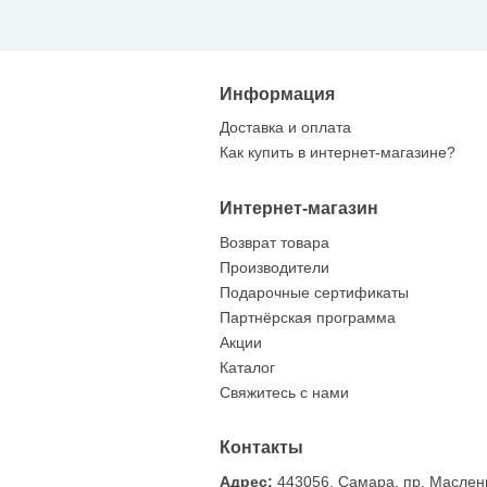
Информация
Фрачник Герб Самарской области
Доставка и оплата
12.06.2024
Как купить в интернет-магазине?
По многочисленным просьбам мы изготовили
Самарской области, который предназначен д
Интернет-магазин
размещения на лацкане пиджака. Получилось
Возврат товара
Размер …
Производители
Подарочные сертификаты
Партнёрская программа
Акции
Каталог
Свяжитесь с нами
Контакты
Адрес:
443056, Самара, пр. Маслен