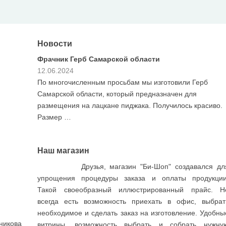
Новости
Акция ко Дню ПОБЕДЫ!
30.03.2023
 Герб
Как обычно весь апрель Вы сможете купить флаги с
ля
достаточными скидками! Впервые мы комплектуем
 красиво.
наборы флагов по фантастически дешовым ценам!
Заходите …
Наш магазин
Друзья, магазин "Би-Шоп" создавался дл
упрощения процедуры заказа и оплаты продукции
Такой своеобразный иллюстрированный прайс. Н
всегда есть возможность приехать в офис, выбрат
необходимое и сделать заказ на изготовление. Удобны
никова
витрины, возможность выбрать и собрать нужну