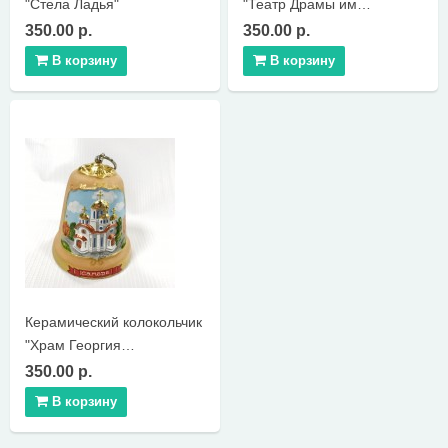
"Стела Ладья"
"Театр Драмы им
М.Горького"
350.00 р.
350.00 р.
В корзину
В корзину
Керамический колокольчик
"Храм Георгия
Победоносца"
350.00 р.
В корзину