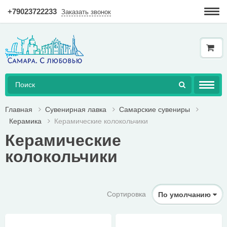
+79023722233
Заказать звонок
Гарантия
Доставка и оплата
Как купить в интернет-магазине?
AКЦИЯ!
Главная
Сувенирная лавка
Самарские сувениры
Керамика
Керамические колокольчики
КНИГИ
Керамические
ДОСТУПНАЯ СРЕДА
колокольчики
ТОВАРЫ
Сортировка
ГЕРАЛЬДИКА
По умолчанию
СУВЕНИРНАЯ ЛАВКА